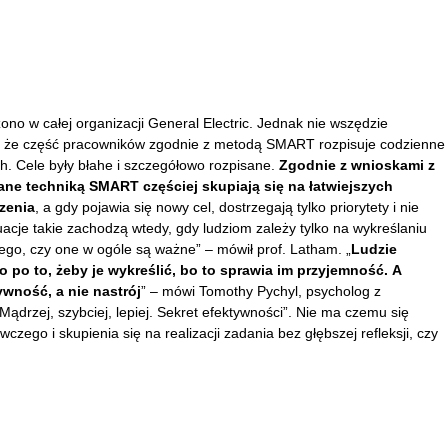
o w całej organizacji General Electric. Jednak nie wszędzie
, że część pracowników zgodnie z metodą SMART rozpisuje codzienne
h. Cele były błahe i szczegółowo rozpisane.
Zgodnie z wnioskami z
ane techniką SMART częściej skupiają się na łatwiejszych
zenia
, a gdy pojawia się nowy cel, dostrzegają tylko priorytety i nie
cje takie zachodzą wtedy, gdy ludziom zależy tylko na wykreślaniu
 tego, czy one w ogóle są ważne” – mówił prof. Latham. „
Ludzie
o po to, żeby je wykreślić, bo to sprawia im przyjemność.
A
ywność, a nie nastrój
” – mówi Tomothy Pychyl, psycholog z
ądrzej, szybciej, lepiej. Sekret efektywności”. Nie ma czemu się
zego i skupienia się na realizacji zadania bez głębszej refleksji, czy