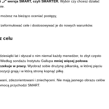
” i „r” wersja SMART, czyli SMARTER.
Wybór czy chcesz działać
ie.
 możesz na bieżąco oceniać postępy,
przeformułować cele i dostosowywać je do nowych warunków.
z celu
siątki lat i słyszał o nim niemal każdy menedżer, to zbyt często
. Według sondażu Instytutu Gallupa
mniej więcej połowa
czekuje w pracy.
Wyobraź sobie drużynę piłkarską, w której pięciu
ozycji grają i w którą stronę kopnąć piłkę.
rowani, zdezorientowani i zniechęceni. Nie mają jasnego obrazu celów
 pomocą przychodzi SMART.