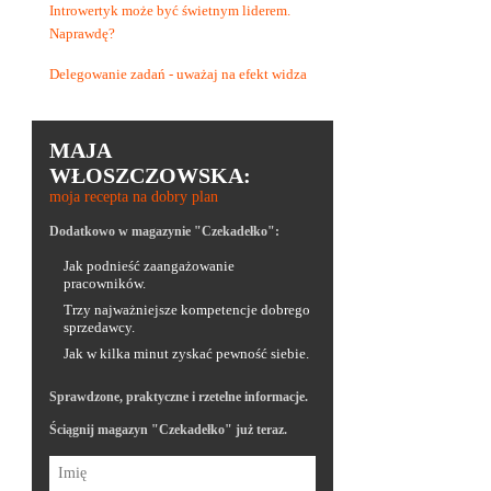
Introwertyk może być świetnym liderem.
Naprawdę?
Delegowanie zadań - uważaj na efekt widza
MAJA
WŁOSZCZOWSKA:
moja recepta na dobry plan
Dodatkowo w magazynie "Czekadełko":
Jak podnieść zaangażowanie
pracowników.
Trzy najważniejsze kompetencje dobrego
sprzedawcy.
Jak w kilka minut zyskać pewność siebie.
Sprawdzone, praktyczne i rzetelne informacje.
Ściągnij magazyn "Czekadełko" już teraz.