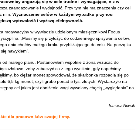
pracownicy angażują się w cele trudne i wymagające, niż w
ksza zaangażowanie i wydajność. Przy tym nie ma znaczenia czy cel
 z nim.
Wyznaczenie celów w każdym wypadku przynosi
iększą wytrwałość i wyższą efektywność.
wca motywacyjny w wywiadzie udzielonym miesięcznikowi Focus
 dyscyplina. „Musimy się przyłożyć do codziennego spisywania celów,
go dnia choćby małego kroku przybliżającego do celu. Na początku
 się nawykiem”.
się od małego planu. Postanowiłem wspólnie z żoną wrzucać do
ięciozłotowe, żeby zobaczyć co z tego wyniknie, gdy napełnimy
ęliśmy, bo ciężar monet spowodował, że skarbonka rozpadła się po
oło 6,5 kg monet, czyli grubo ponad 5 tys. złotych. Wystarczyło na
stępny cel jakim jest obniżenie wagi wywołany chęcią „wyglądania” na
Tomasz Nowak
kie dla pracowników swojej firmy.