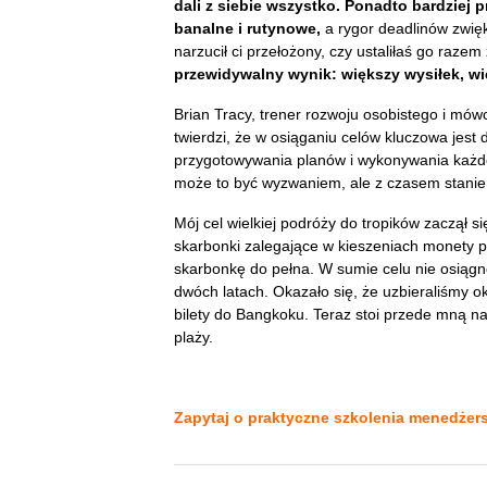
dali z siebie wszystko. Ponadto bardziej 
banalne i rutynowe,
a rygor deadlinów zwię
narzucił ci przełożony, czy ustaliłaś go razem
przewidywalny wynik: większy wysiłek, w
Brian Tracy, trener rozwoju osobistego i mó
twierdzi, że w osiąganiu celów kluczowa jest
przygotowywania planów i wykonywania każde
może to być wyzwaniem, ale z czasem stanie
Mój cel wielkiej podróży do tropików zaczął 
skarbonki zalegające w kieszeniach monety p
skarbonkę do pełna. W sumie celu nie osiągn
dwóch latach. Okazało się, że uzbieraliśmy ok
bilety do Bangkoku. Teraz stoi przede mną na
plaży.
Zapytaj o praktyczne szkolenia menedżers