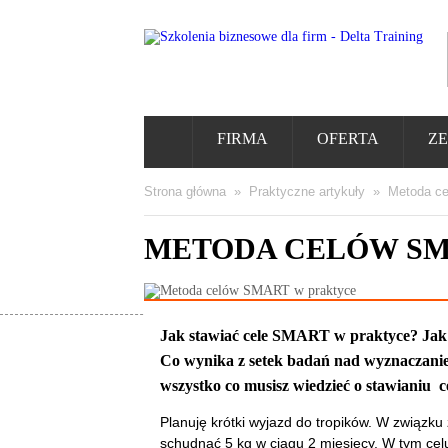
FIRMA
OFERTA
ZE
Strona główna
»
Praktyczne artykuły
»
Metoda c
METODA CELÓW SM
Jak stawiać cele SMART w praktyce? Ja
Co wynika z setek badań nad wyznaczaniem 
wszystko co musisz wiedzieć o stawianiu 
Planuję krótki wyjazd do tropików. W związku
schudnąć 5 kg w ciągu 2 miesięcy. W tym celu