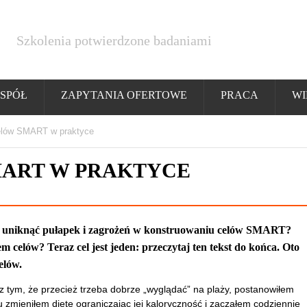
Szkolenia potwierdzone badaniami
SPÓŁ
ZAPYTANIA OFERTOWE
PRACA
WI
elów SMART w praktyce
ART W PRAKTYCE
k uniknąć pułapek i zagrożeń w konstruowaniu celów SMART?
celów? Teraz cel jest jeden: przeczytaj ten tekst do końca. Oto
celów.
 z tym, że przecież trzeba dobrze „wyglądać” na plaży, postanowiłem
 zmieniłem dietę ograniczając jej kaloryczność i zacząłem codziennie