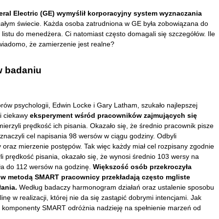
eral Electric (GE) wymyślił korporacyjny system wyznaczania
całym świecie. Każda osoba zatrudniona w GE była zobowiązana do
listu do menedżera. Ci natomiast często domagali się szczegółów. Ile
wiadomo, że zamierzenie jest realne?
 badaniu
rów psychologii, Edwin Locke i Gary Latham, szukało najlepszej
i ciekawy
eksperyment wśród pracowników zajmujących się
erzyli prędkość ich pisania. Okazało się, że średnio pracownik pisze
aczyli cel napisania 98 wersów w ciągu godziny. Odbyli
 oraz mierzenie postępów. Tak więc każdy miał cel rozpisany zgodnie
 prędkość pisania, okazało się, że wynosi średnio 103 wersy na
sła do 112 wersów na godzinę.
Większość osób przekroczyła
lów metodą SMART pracownicy przekładają często mgliste
łania.
Według badaczy harmonogram działań oraz ustalenie sposobu
 w realizacji, której nie da się zastąpić dobrymi intencjami. Jak
 na komponenty SMART odróżnia nadzieję na spełnienie marzeń od