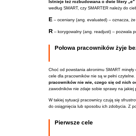
Istnieje też rozbudowana o dwie litery „e
według SMART, czy SMARTER należy do cieb
E
– oceniany (ang. evaluated) – oznacza, że
R
– korygowalny (ang. readjust) – pozwala 
Połowa pracowników żyje be
Choć od powstania akronimu SMART minęły dzie
cele dla pracowników nie są w pełni czytelne
pracowników nie wie, czego się od nich o
zawodników nie zdaje sobie sprawy na jakiej p
W takiej sytuacji pracownicy czują się sfrust
do osiągnięcia lub sposobu ich zdobycia. Z
Pierwsze cele