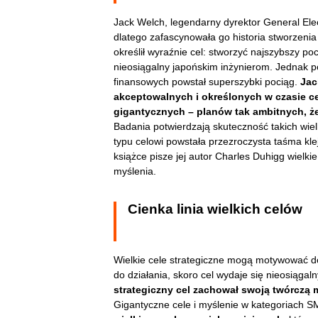
Jack Welch, legendarny dyrektor General Elect
dlatego zafascynowała go historia stworzenia
określił wyraźnie cel: stworzyć najszybszy po
nieosiągalny japońskim inżynierom. Jednak 
finansowych powstał superszybki pociąg.
Jac
akceptowalnych i określonych w czasie 
gigantycznych – planów tak ambitnych, że t
Badania potwierdzają skuteczność takich wie
typu celowi powstała przezroczysta taśma kle
książce pisze jej autor Charles Duhigg wielk
myślenia.
Cienka linia wielkich celów
Wielkie cele strategiczne mogą motywować do
do działania, skoro cel wydaje się nieosiągaln
strategiczny cel zachował swoją twórczą 
Gigantyczne cele i myślenie w kategoriach S