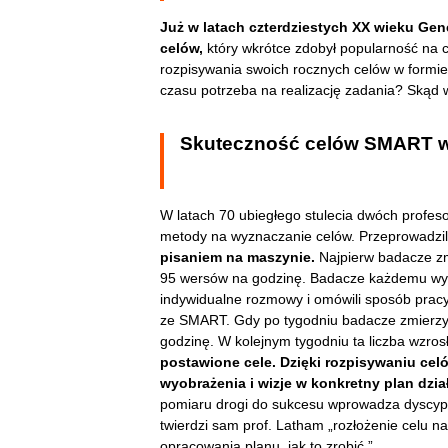
Już w latach czterdziestych XX wieku Gen
celów,
który wkrótce zdobył popularność na 
rozpisywania swoich rocznych celów w formie 
czasu potrzeba na realizację zadania? Skąd 
Skuteczność celów SMART w
W latach 70 ubiegłego stulecia dwóch profeso
metody na wyznaczanie celów. Przeprowadzil
pisaniem na maszynie.
Najpierw badacze zmi
95 wersów na godzinę. Badacze każdemu wyzn
indywidualne rozmowy i omówili sposób pracy
ze SMART. Gdy po tygodniu badacze zmierzyli
godzinę. W kolejnym tygodniu ta liczba wzro
postawione cele. Dzięki rozpisywaniu ce
wyobrażenia i wizje w konkretny plan dzia
pomiaru drogi do sukcesu wprowadza dyscyplinę
twierdzi sam prof. Latham „rozłożenie celu
opracowania planu, jak to zrobić.”