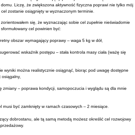
domu. Liczę, że zwiększona aktywność fizyczna poprawi nie tylko mój
 cel zostanie osiągnięty w wyznaczonym terminie.
u zorientowałem się, że wyznaczając sobie cel zupełnie nieświadomie
sformułowany cel powinien być:
nkretny obszar wymagający poprawy – waga 5 kg w dół,
sugerować wskaźnik postępu – stała kontrola masy ciała (ważę się
kie wyniki można realistycznie osiągnąć, biorąc pod uwagę dostępne
t osiągalny,
ebę zmiany – poprawa kondycji, samopoczucia i wyglądu są dla mnie
el musi być zamknięty w ramach czasowych – 2 miesiące.
yczący dobrostanu, ale tą samą metodą możesz określić cel rozwojowy
 sprzedażowy.