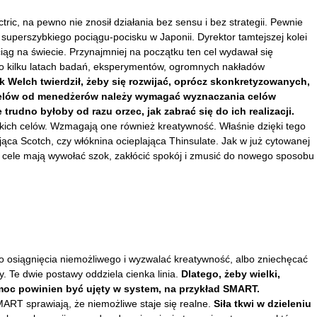
ric, na pewno nie znosił działania bez sensu i bez strategii. Pewnie
 superszybkiego pociągu-pocisku w Japonii. Dyrektor tamtejszej kolei
ciąg na świecie. Przynajmniej na początku ten cel wydawał się
po kilku latach badań, eksperymentów, ogromnych nakładów
k Welch twierdził, żeby się rozwijać, oprócz skonkretyzowanych,
celów od menedżerów należy wymagać wyznaczania celów
rudno byłoby od razu orzec, jak zabrać się do ich realizacji.
lkich celów. Wzmagają one również kreatywność. Właśnie dzięki tego
jąca Scotch, czy włóknina ocieplająca Thinsulate. Jak w już cytowanej
ie cele mają wywołać szok, zakłócić spokój i zmusić do nowego sposobu
 osiągnięcia niemożliwego i wyzwalać kreatywność, albo zniechęcać
y. Te dwie postawy oddziela cienka linia.
Dlatego, żeby wielki,
moc powinien być ujęty w system, na przykład SMART.
MART sprawiają, że niemożliwe staje się realne.
Siła tkwi w dzieleniu