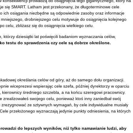
w konsekwencji prowadzą do osiągnięcia tego gigantycznego, który na
daje się SMART. Latham jest przekonany, że długoterminowe cele
do ich osiągania niezbędne są odpowiednie zasoby oraz informacje
e mniejszego, drobniejszego celu motywuje do osiągnięcia kolejnego
o celu, zbliżasz się do osiągnięcia wielkiego celu.
 którzy dziesiątki lat poświęcili badaniom wyznaczania celów,
o testu do sprawdzenia czy cele są dobrze określone.
adowej określania celów od góry, aż do samego dołu organizacji.
pnie wiceprezesi wspierając cele szefa, później dyrektorzy w oparciu
 kierownicy średniego szczebla, a na końcu szeregowi pracownicy.
e zrealizowałeś swojego celu, ponieważ ktoś inny zaniedbał swój
 i zrezygnować ze sztywnych wymagań, by cele indywidualne musiały
 Cele przełożonego wyznaczają jedynie punkty odniesienia, na których
rowadzi do lepszych wyników, niż tylko namawianie ludzi, aby