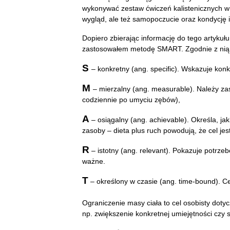
wykonywać zestaw ćwiczeń kalistenicznych w 
wygląd, ale też samopoczucie oraz kondycję i
Dopiero zbierając informację do tego artykuł
zastosowałem metodę SMART. Zgodnie z nią 
S
– konkretny (ang. specific). Wskazuje ko
M
– mierzalny (ang. measurable). Należy za
codziennie po umyciu zębów),
A
– osiągalny (ang. achievable). Określa, ja
zasoby – dieta plus ruch powodują, że cel jes
R
– istotny (ang. relevant). Pokazuje potrz
ważne.
T
– określony w czasie (ang. time-bound). C
Ograniczenie masy ciała to cel osobisty dot
np. zwiększenie konkretnej umiejętności czy