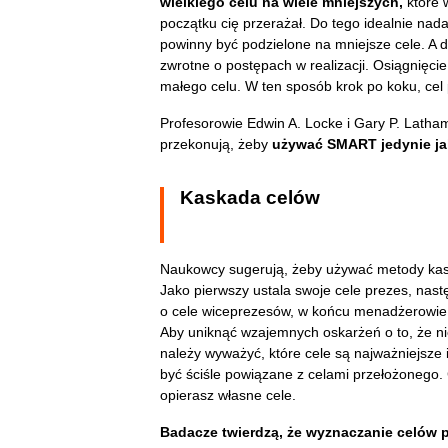
wielkiego celu na wiele mniejszych,
które 
początku cię przerażał. Do tego idealnie na
powinny być podzielone na mniejsze cele. A 
zwrotne o postępach w realizacji. Osiągnięci
małego celu. W ten sposób krok po koku, cel p
Profesorowie Edwin A. Locke i Gary P. Latham,
przekonują, żeby
używać SMART jedynie jak
Kaskada celów
Naukowcy sugerują, żeby używać metody kask
Jako pierwszy ustala swoje cele prezes, nastę
o cele wiceprezesów, w końcu menadżerowie,
Aby uniknąć wzajemnych oskarżeń o to, że ni
należy wyważyć, które cele są najważniejsze
być ściśle powiązane z celami przełożonego.
opierasz własne cele.
Badacze twierdzą, że wyznaczanie celów p