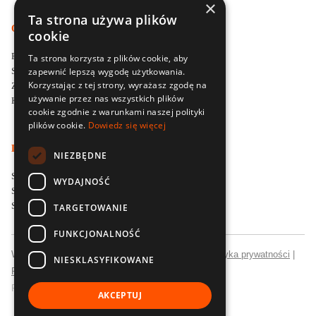
×
Ta strona używa plików
O DELTA TRAINING
cookie
Firma szkoleniowa Delta Training
Ta strona korzysta z plików cookie, aby
zapewnić lepszą wygodę użytkowania.
Styl i filozofia prowadzenia szkoleń
Korzystając z tej strony, wyrażasz zgodę na
Zapytaj o ofertę szkoleniową
używanie przez nas wszystkich plików
Kontakt
cookie zgodnie z warunkami naszej polityki
plików cookie.
Dowiedz się więcej
LOKALNE SPECJALIZACJE SZKOLENIOWE
NIEZBĘDNE
Szkolenia menedżerskie dla firm w Poznaniu
WYDAJNOŚĆ
Szkolenia sprzedażowe dla firm we Wrocławiu
Szkolenia sprzedażowe dla firm w Łodzi
TARGETOWANIE
FUNKCJONALNOŚĆ
Wszelkie prawa zastrzeżone © Delta Training |
Polityka prywatności
|
NIESKLASYFIKOWANE
Polityka jakości
Realizacja:
Strony internetowe
CubeMatic
AKCEPTUJ