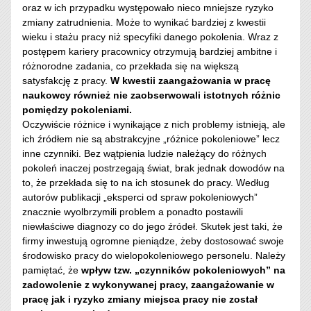
oraz w ich przypadku występowało nieco mniejsze ryzyko
zmiany zatrudnienia. Może to wynikać bardziej z kwestii
wieku i stażu pracy niż specyfiki danego pokolenia. Wraz z
postępem kariery pracownicy otrzymują bardziej ambitne i
różnorodne zadania, co przekłada się na większą
satysfakcję z pracy.
W kwestii zaangażowania w pracę
naukowcy również nie zaobserwowali istotnych różnic
pomiędzy pokoleniami.
Oczywiście różnice i wynikające z nich problemy istnieją, ale
ich źródłem nie są abstrakcyjne „różnice pokoleniowe” lecz
inne czynniki. Bez wątpienia ludzie należący do różnych
pokoleń inaczej postrzegają świat, brak jednak dowodów na
to, że przekłada się to na ich stosunek do pracy. Według
autorów publikacji „eksperci od spraw pokoleniowych”
znacznie wyolbrzymili problem a ponadto postawili
niewłaściwe diagnozy co do jego źródeł. Skutek jest taki, że
firmy inwestują ogromne pieniądze, żeby dostosować swoje
środowisko pracy do wielopokoleniowego personelu. Należy
pamiętać, że
wpływ tzw. „czynników pokoleniowych” na
zadowolenie z wykonywanej pracy, zaangażowanie w
pracę jak i ryzyko zmiany miejsca pracy nie został