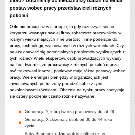
błoto? Dotarliśmy do metaanalizy badań na temat
postaw wobec pracy przedstawicieli różnych
pokoleń.
O ile nie pracujesz w startupie, to gdy rozejrzysz się po
korytarzu wewnątrz swojej firmy zobaczysz pracowników w
różnym wieku mających inne wartości, inne podejście do
pracy, technologii, wychowanych w różnych warunkach. Czy
należy obawiać się potencjalnych problemów wynikających z
tych różnic? Wielu ekspertów, osób prowadzących wykłady
na Ted, twierdzi, że pracownicy z różnych pokoleń muszą
być traktowani inaczej, ponieważ mają różne postawy wobec
pracy. Wiele energii i pieniędzy w organizacjach jest
inwestowanych po to, żeby poradzić sobie z tymi
pokoleniowymi różnicami. Obecnie na rynku pracy spotykają
się cztery pokolenia często różnie nazywane:
Generacja Y, którą tworzą pracownicy do lat 29.
Generacja X złożona z osób od 30 do 44 roku
życia.
Baby Boomers, gdzie wiek kształtuję się w