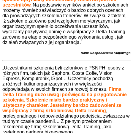
uczestników.
Na podstawie wyników ankiet po szkoleniach
możemy również zaświadczyć o bardzo dobrych ocenach
dla prowadzących szkolenia trenerów. W związku z faktem,
iż szkolenie zarówno pod względem merytorycznym, jak i
organizacyjnym spełniło oczekiwania uczestników,
wyrażamy pozytywną opinię o współpracy z Delta Training
zarówno na etapie bezpośredniego wykonania usługi, jak i
działań związanych z jej organizacją.”
Bank Gospodarstwa Krajowego
„Uczestnikami szkolenia byli członkowie PSNPH, osoby z
różnych firm, takich jak Sephora, Costa Coffe, Vision
Express, Komputronik, ISpot… Uczestnicy pochodzą
z różnych kultur organizacyjnych i w większości
odpowiadają w swoich firmach za rozwój biznesu.
Firma
Delta Training dużo uwagi poświęciła na przygotowanie
szkolenia. Szkolenie miało bardzo praktyczny i
użyteczny charakter. Jesteśmy bardzo zadowoleni ze
współpracy z firmą szkoleniową Delta Training
,
profesjonalnego i odpowiedzialnego podejścia, zwłaszcza w
trudnym czasie pandemii… Z pełnym przekonaniem
rekomenduję firmę szkoleniową Delta Training, jako
rzetelnego partnera biznesowego.
„