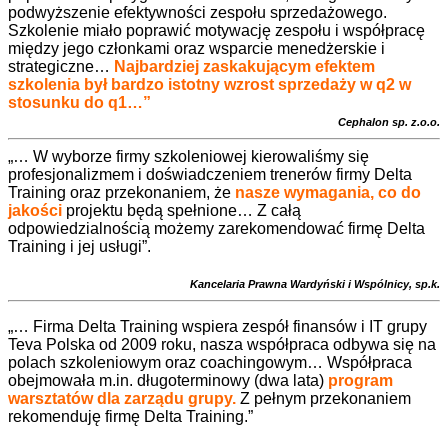
podwyższenie efektywności zespołu sprzedażowego.
Szkolenie miało poprawić motywację zespołu i współpracę
między jego członkami oraz wsparcie menedżerskie i
strategiczne…
Najbardziej
zaskakującym efektem
szkolenia był bardzo istotny wzrost sprzedaży w q2 w
stosunku do q1…”
Cephalon sp. z.o.o.
„… W wyborze firmy szkoleniowej kierowaliśmy się
profesjonalizmem i doświadczeniem trenerów firmy Delta
Training oraz przekonaniem, że
nasze wymagania, co do
jakości
projektu będą spełnione… Z całą
odpowiedzialnością możemy zarekomendować firmę Delta
Training i jej usługi”.
Kancelaria Prawna Wardyński i Wspólnicy, sp.k.
„… Firma Delta Training wspiera zespół finansów i IT grupy
Teva Polska od 2009 roku, nasza współpraca odbywa się na
polach szkoleniowym oraz coachingowym… Współpraca
obejmowała m.in. długoterminowy (dwa lata)
program
warsztatów dla zarządu grupy.
Z pełnym przekonaniem
rekomenduję firmę Delta Training.”