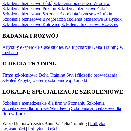
Szkolenia biznesowe Łódź
Szkolenia biznesowe Wrocław
Szkolenia biznesowe Poznań
Szkolenia biznesowe Gdańsk
Szkolenia biznesowe Szczecin
Szkolenia biznesowe Lublin
Szkolenia biznesowe Bydgoszcz
Szkolenia biznesowe Białystok
Szkolenia biznesowe Katowice
Szkolenia biznesowe Rzeszów
BADANIA I ROZWÓJ
Artykuły eksperckie
Case studies
Na flipcharcie
Delta Training w
mediach
O DELTA TRAINING
Firma szkoleniowa Delta Training
Styl i filozofia prowadzenia
szkoleń
Zapytaj o ofertę szkoleniową
Kontakt
LOKALNE SPECJALIZACJE SZKOLENIOWE
Szkolenia menedżerskie dla firm w Poznaniu
Szkolenia
sprzedażowe dla firm we Wrocławiu
Szkolenia sprzedażowe dla
firm w Łodzi
Wszelkie prawa zastrzeżone © Delta Training |
Polityka
prywatności
|
Polityka jakości