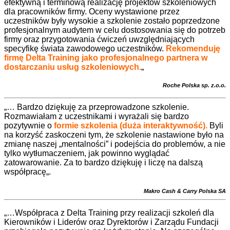
efektywną i terminową realizację projektów szkoleniowych
dla pracowników firmy. Oceny wystawione przez
uczestników były wysokie a szkolenie zostało poprzedzone
profesjonalnym audytem w celu dostosowania się do potrzeb
firmy oraz przygotowania ćwiczeń uwzględniających
specyfikę świata zawodowego uczestników.
Rekomenduję
firmę Delta Training jako profesjonalnego partnera w
dostarczaniu usług szkoleniowych
.
„
Roche Polska sp. z.o.o.
„… Bardzo
dziękuję za przeprowadzone szkolenie.
Rozmawiałam z uczestnikami i wyrażali się bardzo
pozytywnie o
formie szkolenia (duża interaktywność).
Byli
na korzyść zaskoczeni tym, że szkolenie nastawione było na
zmianę naszej „mentalności” i podejścia do problemów, a nie
tylko wytłumaczeniem, jak powinno wyglądać
zatowarowanie. Za to bardzo dziękuję i liczę na dalszą
współpracę
„.
Makro Cash & Carry Polska SA
„…Współpraca z Delta Training przy realizacji szkoleń dla
Kierowników i Liderów oraz Dyrektorów i Zarządu Fundacji