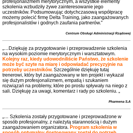
profesjonalizmem merytorycznym, a wszystkie elementy
szkolenia wzbudziły żywe zainteresowanie jego
uczestników. Podsumowując dotychczasową współpracę
możemy polecić firmę Delta Training, jako zaangażowanych
profesjonalistów i godnych zaufania partnerów.”
Centrum Obsługi Administracji Rządowej
„…Dziękuję za przygotowanie i przeprowadzenie szkolenia
na wysokim poziomie merytorycznym i warsztatowym.
Kolejny raz, kiedy udowodniliście Państwo, że szkolenie
może być szyte na miarę i odpowiadać precyzyjnie na
potrzeby uczestników.
Szczególnie dziękuję tutaj
trenerowi, który był zaangażowany w ten projekt i wykazał
się dużym profesjonalizmem, empatią i szukaniem
rozwiązań na problemy, które po prostu spływały na niego z
sali. Dziękuję za uwagi, komentarz i rady po szkoleniu. „
Pharmena S.A
„… Szkolenia zostały przygotowane i przeprowadzone w
sposób profesjonalny, z należytą starannością i dużym
zaangażowaniem organizatora.
Program szkolenia w
sposób optymalny dostosowany został do potrzeb