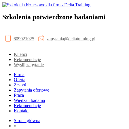
Szkolenia potwierdzone badaniami
609021025
zapytania@deltatraining.pl
Klienci
Rekomendacje
Wyślij zapytanie
Firma
Oferta
Zespół
Zapytania ofertowe
Praca
Wiedza i badania
Rekomendacje
Kontakt
Strona główna
»