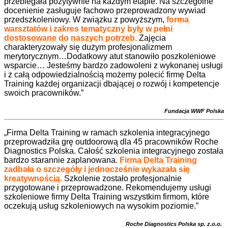
przebiegała pozytywnie na każdym etapie. Na szczególne
docenienie zasługuje fachowo przeprowadzony wywiad
przedszkoleniowy. W związku z powyższym,
forma
warsztatów i zakres tematyczny były w pełni
dostosowane do naszych potrzeb.
Zajęcia
charakteryzowały się dużym profesjonalizmem
merytorycznym…Dodatkowy atut stanowiło poszkoleniowe
wsparcie… Jesteśmy bardzo zadowoleni z wykonanej usługi
i z całą odpowiedzialnością możemy polecić firmę Delta
Training każdej organizacji dbającej o rozwój i kompetencje
swoich pracowników
.”
Fundacja WWF Polska
„Firma Delta Training w ramach szkolenia integracyjnego
przeprowadziła grę outdoorową dla 45 pracowników Roche
Diagnostics Polska. Całość szkolenia integracyjnego została
bardzo starannie zaplanowana.
Firma Delta Training
zadbała o szczegóły i jednocześnie wykazała się
kreatywnością.
Szkolenie zostało profesjonalnie
przygotowane i przeprowadzone. Rekomendujemy usługi
szkoleniowe firmy Delta Training wszystkim firmom, które
oczekują usług szkoleniowych na wysokim poziomie.”
Roche Diagnostics Polska sp. z.o.o.