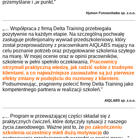
przemyślane i „w punkt.”
Hymon Fotowoltaika sp. z.o.o.
„… Współpraca z firmą Delta Training przebiegała
pozytywnie na każdym etapie. Na szczególną pochwałę
zasługuje profesjonalny wywiad przedszkoleniowy, który
został przeprowadzony z pracownikami AIQLABS mający na
celu poznanie potrzeb oraz przygotowanie szkolenia szytego
na miarę. W mojej ocenie oraz w opinii pracowników,
szkolenie w pełni spełniło oczekiwania.
Pracownicy
otrzymali praktyczną wiedzę, jak radzić sobie z trudnymi
klientami, a co najważniejsze zauważalne są już pierwsze
efekty zmiany w podejściu do rozmowy z klientem.
Podsumowując, pragniemy polecić firmę Delta Training jako
kompetentnego partnera w realizacji szkoleń.”
AIQLABS sp. z.o.o.
„… Program w przeważającej części składał się z
praktycznych ćwiczeń, które dotyczyły sytuacji z naszego
życia zawodowego. Ważne jest to, że
po zakończeniu
szkolenia uczestnicy mieli dużą motywację
do