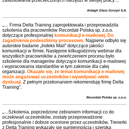
zastosowania przećwiczonych narzędzi w swojej pracy…”
Ardagh Glass Gostyń S.A.
„… Firma Delta Training zaprojektowała i przeprowadziła
szkolenia dla pracowników Recordati Polska sp. z.o.o.
dotyczące profesjonalnej
komunikacji e-mailowej.
Do
zagadnienia podeszliśmy procesowo.
Najpierw odbyło się
autorskie badanie „Indeks Mail” dotyczące jakości
komunikacji w firmie. Następnie kilkugodzinny webinar dla
wszystkich pracowników a zwieńczeniem procesu było
szkolenie dla managerów dotyczące komunikacji e-mailowej
i wypracowania standardów w tym zakresie dla całej
organizacji.
Okazało się, że temat komunikacji e-mailowej
może angażować uczestników i wywoływać wiele
dyskusji.
Z pełnym przekonaniem rekomenduję firmę Delta
Training”.
Recordati Polska sp. z.o.o.
„…Szkolenia, poprzedzone zebraniem informacji co do
oczekiwań uczestników, zostały przeprowadzone
profesjonalnie i dobrze ocenione przez uczestników. Trenerki
z Delta Training wykazały się sumiennością i szeroką