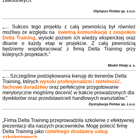
zawodowych.”
Olympus Polska sp. z.o.o.
„… Sukces tego projektu z całą pewnością był również
możliwy ze względu na
świetną komunikację z zespołem
Delta Training,
wysoki poziom ich wiedzy eksperckiej oraz
dbanie o każdy etap w projekcie. Z całą pewnością
będziemy współpracować z firmą Delta Training przy
kolejnych projektach.”
Model Obaly a. s.
„… Szczególne podziękowania kieruję do trenerów Delta
Training, których
wysoki profesjonalizm i rzetelność,
fachowe doradztwo
oraz perfekcyjne przygotowanie
merytoryczne mogliśmy docenić w trakcie prowadzonych dla
dyrektorów oraz przedstawicieli handlowych warsztatów.”
Dystrybucja Polska sp. z.o.o.
„Firma Delta Training przeprowadziła szkolenie z efektywnej
prezentacji dla naszych pracowników. Mogę polecić firmę
Delta Training jako
rzetelnego dostawcę usług
szkoleniowych.
„