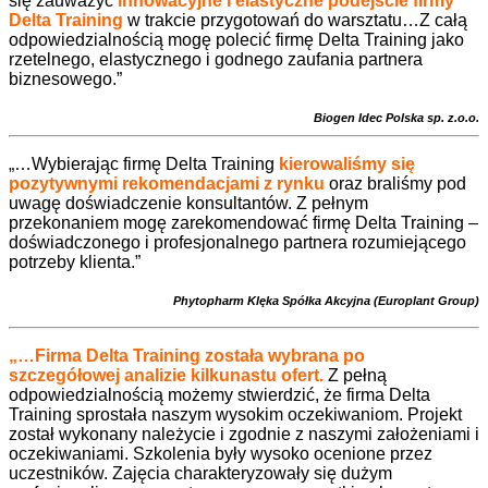
się zauważyć
innowacyjne i elastyczne podejście firmy
Delta Training
w trakcie przygotowań do warsztatu…Z całą
odpowiedzialnością mogę polecić firmę Delta Training jako
rzetelnego, elastycznego i godnego zaufania partnera
biznesowego.”
Biogen Idec Polska sp. z.o.o.
„…Wybierając firmę Delta Training
kierowaliśmy się
pozytywnymi rekomendacjami z rynku
oraz braliśmy pod
uwagę doświadczenie konsultantów. Z pełnym
przekonaniem mogę zarekomendować firmę Delta Training –
doświadczonego i profesjonalnego partnera rozumiejącego
potrzeby klienta.”
Phytopharm Klęka Spółka Akcyjna (Europlant Group)
„…Firma Delta Training została wybrana po
szczegółowej analizie kilkunastu ofert.
Z pełną
odpowiedzialnością możemy stwierdzić, że firma Delta
Training sprostała naszym wysokim oczekiwaniom. Projekt
został wykonany należycie i zgodnie z naszymi założeniami i
oczekiwaniami. Szkolenia były wysoko ocenione przez
uczestników. Zajęcia charakteryzowały się dużym