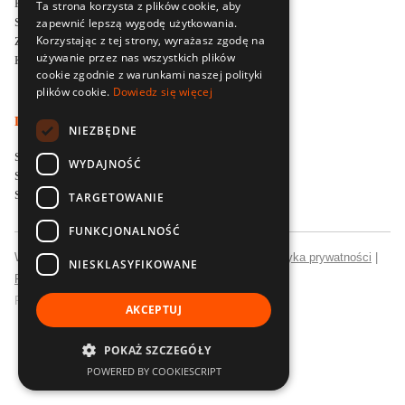
Firma szkoleniowa Delta Training
Ta strona korzysta z plików cookie, aby
zapewnić lepszą wygodę użytkowania.
Styl i filozofia prowadzenia szkoleń
Korzystając z tej strony, wyrażasz zgodę na
Zapytaj o ofertę szkoleniową
używanie przez nas wszystkich plików
Kontakt
cookie zgodnie z warunkami naszej polityki
plików cookie.
Dowiedz się więcej
LOKALNE SPECJALIZACJE SZKOLENIOWE
NIEZBĘDNE
Szkolenia menedżerskie dla firm w Poznaniu
WYDAJNOŚĆ
Szkolenia sprzedażowe dla firm we Wrocławiu
Szkolenia sprzedażowe dla firm w Łodzi
TARGETOWANIE
FUNKCJONALNOŚĆ
Wszelkie prawa zastrzeżone © Delta Training |
Polityka prywatności
|
NIESKLASYFIKOWANE
Polityka jakości
Realizacja:
Strony internetowe
CubeMatic
AKCEPTUJ
POKAŻ SZCZEGÓŁY
POWERED BY COOKIESCRIPT
+48 609 021 025