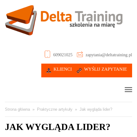
609021025
zapytania@deltatraining.pl
KLIENCI
WYŚLIJ ZAPYTANIE
Strona główna
»
Praktyczne artykuły
»
Jak wygląda lider?
JAK WYGLĄDA LIDER?