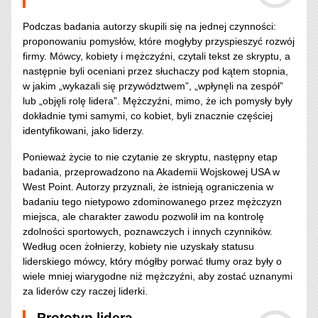
Podczas badania autorzy skupili się na jednej czynności:
proponowaniu pomysłów, które mogłyby przyspieszyć rozwój
firmy. Mówcy, kobiety i mężczyźni, czytali tekst ze skryptu, a
następnie byli oceniani przez słuchaczy pod kątem stopnia,
w jakim „wykazali się przywództwem”, „wpłynęli na zespół”
lub „objęli rolę lidera”. Mężczyźni, mimo, że ich pomysły były
dokładnie tymi samymi, co kobiet, byli znacznie częściej
identyfikowani, jako liderzy.
Ponieważ życie to nie czytanie ze skryptu, następny etap
badania, przeprowadzono na Akademii Wojskowej USA w
West Point. Autorzy przyznali, że istnieją ograniczenia w
badaniu tego nietypowo zdominowanego przez mężczyzn
miejsca, ale charakter zawodu pozwolił im na kontrolę
zdolności sportowych, poznawczych i innych czynników.
Według ocen żołnierzy, kobiety nie uzyskały statusu
liderskiego mówcy, który mógłby porwać tłumy oraz były o
wiele mniej wiarygodne niż mężczyźni, aby zostać uznanymi
za liderów czy raczej liderki.
Prototyp lidera