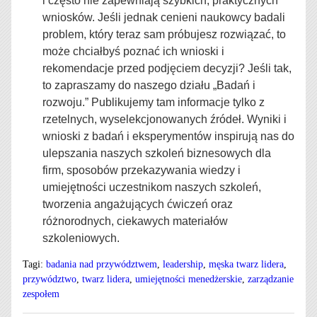
i często nie zapewniają szybkich, praktycznych
wniosków. Jeśli jednak cenieni naukowcy badali
problem, który teraz sam próbujesz rozwiązać, to
może chciałbyś poznać ich wnioski i
rekomendacje przed podjęciem decyzji? Jeśli tak,
to zapraszamy do naszego działu „Badań i
rozwoju.” Publikujemy tam informacje tylko z
rzetelnych, wyselekcjonowanych źródeł. Wyniki i
wnioski z badań i eksperymentów inspirują nas do
ulepszania naszych szkoleń biznesowych dla
firm,
sposobów przekazywania wiedzy i
umiejętności uczestnikom naszych szkoleń,
tworzenia angażujących ćwiczeń oraz
różnorodnych, ciekawych materiałów
szkoleniowych.
Tagi:
badania nad przywództwem
,
leadership
,
męska twarz lidera
,
przywództwo
,
twarz lidera
,
umiejętności menedżerskie
,
zarządzanie
zespołem