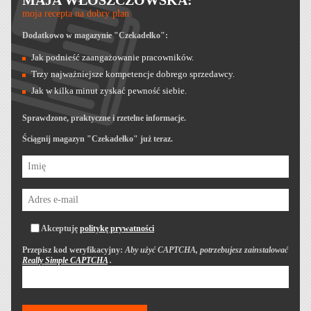
MAJA WŁOSZCZOWSKA:
moja recepta na dobry plan
Dodatkowo w magazynie "Czekadełko":
Jak podnieść zaangażowanie pracowników.
Trzy najważniejsze kompetencje dobrego sprzedawcy.
Jak w kilka minut zyskać pewność siebie.
Sprawdzone, praktyczne i rzetelne informacje.
Ściągnij magazyn "Czekadełko" już teraz.
Akceptuję
politykę prywatności
Przepisz kod weryfikacyjny:
Aby użyć CAPTCHA, potrzebujesz zainstalować
Really Simple CAPTCHA
.