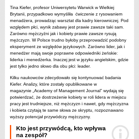
Tina Kiefer, profesor Uniwersytetu Warwick w Wielkiej
Brytanii, przypadkowo wymyśliła ćwiczenie z rysowaniem
menadżera, prowadząc warsztat dla kadry kierowniczej. Pod
względem płci, wynik zabawy jest prawie zawsze taki sam.
Zarówno mężczyźni jak i kobiety prawie zawsze rysują
mężczyzn. W Polsce trudno byłoby przeprowadzić podobny
eksperyment ze względów językowych. Zarówno lider, jak i
menedżer mają swoje poprawne odpowiedniki żeńskie:
liderka i menedżerka. Inaczej jest w języku angielskim, gdzie
jest tylko jedno słowo dla obu płci: leader.
Kilku naukowców zdecydowało się kontynuować badania
Kiefer. Analizy, które zostały opublikowane w
magazynie „Academy of Management Journal” wydają się
potwierdzać, że dostrzeżenie kobiety w roli lidera w miejscu
pracy jest trudniejsze, niż mężczyzn i nawet, gdy mężczyzna
i kobieta czytają te same słowa ze skryptu, rozpoznawano
wyższy potencjał przywódczy mężczyzny.
Kto jest przywódcą, kto wpływa
na zespół?