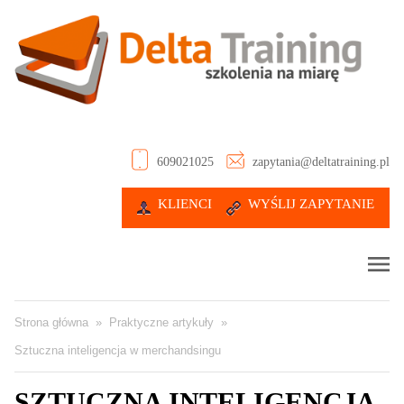
609021025
zapytania@deltatraining.pl
KLIENCI
WYŚLIJ ZAPYTANIE
Strona główna
»
Praktyczne artykuły
»
Sztuczna inteligencja w merchandsingu
SZTUCZNA INTELIGENCJA