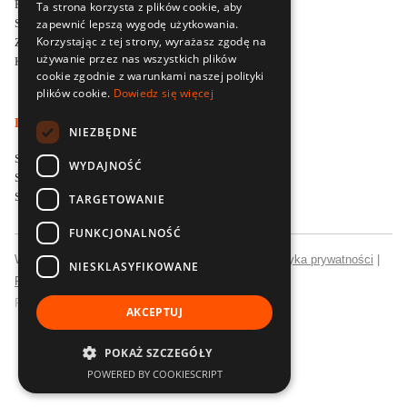
Firma szkoleniowa Delta Training
Ta strona korzysta z plików cookie, aby
zapewnić lepszą wygodę użytkowania.
Styl i filozofia prowadzenia szkoleń
Korzystając z tej strony, wyrażasz zgodę na
Zapytaj o ofertę szkoleniową
używanie przez nas wszystkich plików
Kontakt
cookie zgodnie z warunkami naszej polityki
plików cookie.
Dowiedz się więcej
LOKALNE SPECJALIZACJE SZKOLENIOWE
NIEZBĘDNE
Szkolenia menedżerskie dla firm w Poznaniu
WYDAJNOŚĆ
Szkolenia sprzedażowe dla firm we Wrocławiu
Szkolenia sprzedażowe dla firm w Łodzi
TARGETOWANIE
FUNKCJONALNOŚĆ
Wszelkie prawa zastrzeżone © Delta Training |
Polityka prywatności
|
NIESKLASYFIKOWANE
Polityka jakości
Realizacja:
Strony internetowe
CubeMatic
AKCEPTUJ
POKAŻ SZCZEGÓŁY
POWERED BY COOKIESCRIPT
+48 609 021 025