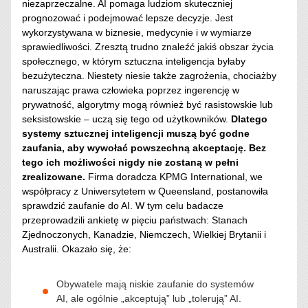
niezaprzeczalne. AI pomaga ludziom skuteczniej
prognozować i podejmować lepsze decyzje. Jest
wykorzystywana w biznesie, medycynie i w wymiarze
sprawiedliwości. Zresztą trudno znaleźć jakiś obszar życia
społecznego, w którym sztuczna inteligencja byłaby
bezużyteczna. Niestety niesie także zagrożenia, chociażby
naruszając prawa człowieka poprzez ingerencję w
prywatność, algorytmy mogą również być rasistowskie lub
seksistowskie – uczą się tego od użytkowników.
Dlatego
systemy sztucznej inteligencji muszą być godne
zaufania, aby wywołać powszechną akceptację. Bez
tego ich możliwości nigdy nie zostaną w pełni
zrealizowane.
Firma doradcza KPMG International, we
współpracy z Uniwersytetem w Queensland, postanowiła
sprawdzić zaufanie do AI. W tym celu badacze
przeprowadzili ankietę w pięciu państwach: Stanach
Zjednoczonych, Kanadzie, Niemczech, Wielkiej Brytanii i
Australii. Okazało się, że:
Obywatele mają niskie zaufanie do systemów
AI, ale ogólnie „akceptują” lub „tolerują” AI.