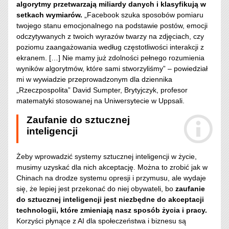
algorytmy przetwarzają miliardy danych i klasyfikują w
setkach wymiarów.
„Facebook szuka sposobów pomiaru
twojego stanu emocjonalnego na podstawie postów, emocji
odczytywanych z twoich wyrazów twarzy na zdjęciach, czy
poziomu zaangażowania według częstotliwości interakcji z
ekranem. […] Nie mamy już zdolności pełnego rozumienia
wyników algorytmów, które sami stworzyliśmy” – powiedział
mi w wywiadzie przeprowadzonym dla dziennika
„Rzeczpospolita” David Sumpter, Brytyjczyk, profesor
matematyki stosowanej na Uniwersytecie w Uppsali.
Zaufanie do sztucznej
inteligencji
Żeby wprowadzić systemy sztucznej inteligencji w życie,
musimy uzyskać dla nich akceptację. Można to zrobić jak w
Chinach na drodze systemu opresji i przymusu, ale wydaje
się, że lepiej jest przekonać do niej obywateli, bo
zaufanie
do sztucznej inteligencji jest niezbędne do akceptacji
technologii, które zmieniają nasz sposób życia i pracy.
Korzyści płynące z AI dla społeczeństwa i biznesu są