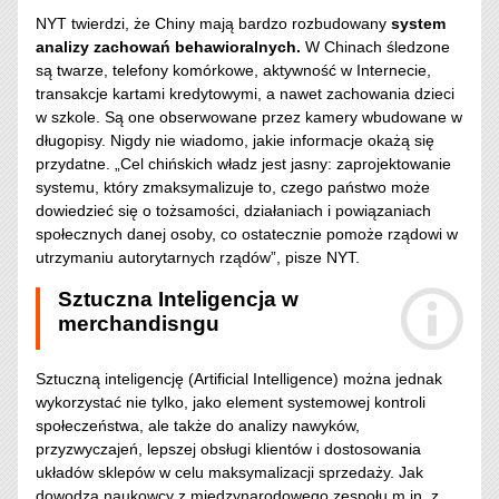
NYT twierdzi, że Chiny mają bardzo rozbudowany
system
analizy zachowań behawioralnych.
W Chinach śledzone
są twarze, telefony komórkowe, aktywność w Internecie,
transakcje kartami kredytowymi, a nawet zachowania dzieci
w szkole. Są one obserwowane przez kamery wbudowane w
długopisy. Nigdy nie wiadomo, jakie informacje okażą się
przydatne. „Cel chińskich władz jest jasny: zaprojektowanie
systemu, który zmaksymalizuje to, czego państwo może
dowiedzieć się o tożsamości, działaniach i powiązaniach
społecznych danej osoby, co ostatecznie pomoże rządowi w
utrzymaniu autorytarnych rządów”, pisze NYT.
Sztuczna Inteligencja w
merchandisngu
Sztuczną inteligencję (Artificial Intelligence) można jednak
wykorzystać nie tylko, jako element systemowej kontroli
społeczeństwa, ale także do analizy nawyków,
przyzwyczajeń, lepszej obsługi klientów i dostosowania
układów sklepów w celu maksymalizacji sprzedaży. Jak
dowodzą naukowcy z międzynarodowego zespołu m.in. z