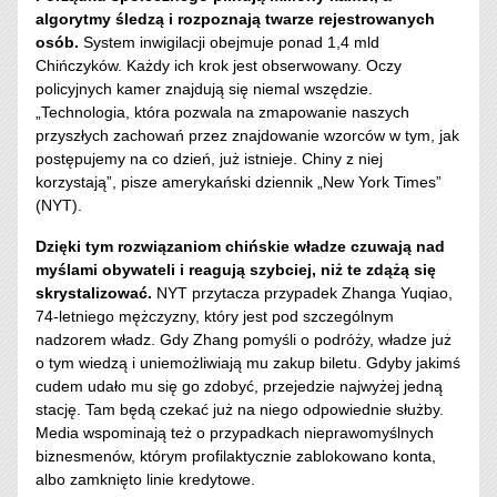
algorytmy śledzą i rozpoznają twarze rejestrowanych
osób.
System inwigilacji obejmuje ponad 1,4 mld
Chińczyków. Każdy ich krok jest obserwowany. Oczy
policyjnych kamer znajdują się niemal wszędzie.
„Technologia, która pozwala na zmapowanie naszych
przyszłych zachowań przez znajdowanie wzorców w tym, jak
postępujemy na co dzień, już istnieje. Chiny z niej
korzystają”, pisze amerykański dziennik „New York Times”
(NYT).
Dzięki tym rozwiązaniom chińskie władze czuwają nad
myślami obywateli i reagują szybciej, niż te zdążą się
skrystalizować.
NYT przytacza przypadek Zhanga Yuqiao,
74-letniego mężczyzny, który jest pod szczególnym
nadzorem władz. Gdy Zhang pomyśli o podróży, władze już
o tym wiedzą i uniemożliwiają mu zakup biletu. Gdyby jakimś
cudem udało mu się go zdobyć, przejedzie najwyżej jedną
stację. Tam będą czekać już na niego odpowiednie służby.
Media wspominają też o przypadkach nieprawomyślnych
biznesmenów, którym profilaktycznie zablokowano konta,
albo zamknięto linie kredytowe.