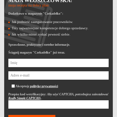
MAJA WŁOSZCZOWSKA:
moja recepta na dobry plan
Dodatkowo w magazynie "Czekadełko":
Jak podnieść zaangażowanie pracowników.
Trzy najważniejsze kompetencje dobrego sprzedawcy.
Jak w kilka minut zyskać pewność siebie.
Sprawdzone, praktyczne i rzetelne informacje.
Ściągnij magazyn "Czekadełko" już teraz.
Akceptuję
politykę prywatności
Przepisz kod weryfikacyjny:
Aby użyć CAPTCHA, potrzebujesz zainstalować
Really Simple CAPTCHA
.