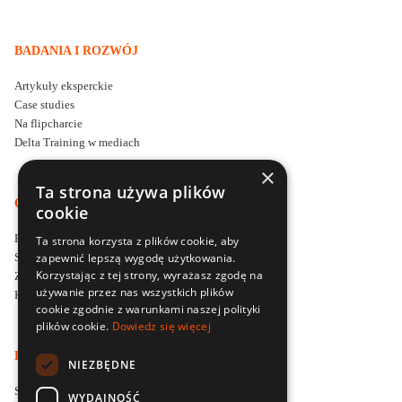
BADANIA I ROZWÓJ
Artykuły eksperckie
Case studies
Na flipcharcie
Delta Training w mediach
×
Ta strona używa plików
O DELTA TRAINING
cookie
Firma szkoleniowa Delta Training
Ta strona korzysta z plików cookie, aby
zapewnić lepszą wygodę użytkowania.
Styl i filozofia prowadzenia szkoleń
Korzystając z tej strony, wyrażasz zgodę na
Zapytaj o ofertę szkoleniową
używanie przez nas wszystkich plików
Kontakt
cookie zgodnie z warunkami naszej polityki
plików cookie.
Dowiedz się więcej
LOKALNE SPECJALIZACJE SZKOLENIOWE
NIEZBĘDNE
Szkolenia menedżerskie dla firm w Poznaniu
WYDAJNOŚĆ