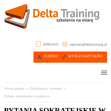
609021025
zapytania@deltatraining.pl
KLIENCI
WYŚLIJ ZAPYTANIE
Strona główna
»
Efektywność osobista
»
Pytania sokratejskie w praktyce
PYTANIA SOKRATEJSKIE W