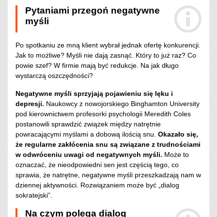
Pytaniami przegoń negatywne
myśli
Po spotkaniu ze mną klient wybrał jednak ofertę konkurencji.
Jak to możliwe? Myśli nie dają zasnąć. Który to już raz? Co
powie szef? W firmie mają być redukcje. Na jak długo
wystarczą oszczędności?
Negatywne myśli sprzyjają pojawieniu się lęku i
depresji.
Naukowcy z nowojorskiego Binghamton University
pod kierownictwem profesorki psychologii Meredith Coles
postanowili sprawdzić związek między natrętnie
powracającymi myślami a dobową ilością snu.
Okazało się,
że regularne zakłócenia snu są związane z trudnościami
w odwróceniu uwagi od negatywnych myśli.
Może to
oznaczać, że nieodpowiedni sen jest częścią tego, co
sprawia, że natrętne, negatywne myśli przeszkadzają nam w
dziennej aktywności. Rozwiązaniem może być „dialog
sokratejski”.
Na czym polega dialog