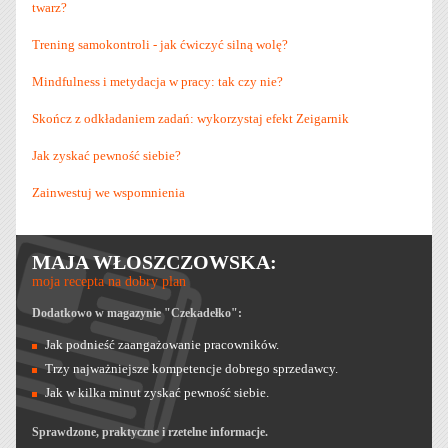
twarz?
Trening samokontroli - jak ćwiczyć silną wolę?
Mindfulness i metydacja w pracy: tak czy nie?
Skończ z odkładaniem zadań: wykorzystaj efekt Zeigarnik
Jak zyskać pewność siebie?
Zainwestuj we wspomnienia
MAJA WŁOSZCZOWSKA:
moja recepta na dobry plan
Dodatkowo w magazynie "Czekadełko":
Jak podnieść zaangażowanie pracowników.
Trzy najważniejsze kompetencje dobrego sprzedawcy.
Jak w kilka minut zyskać pewność siebie.
Sprawdzone, praktyczne i rzetelne informacje.