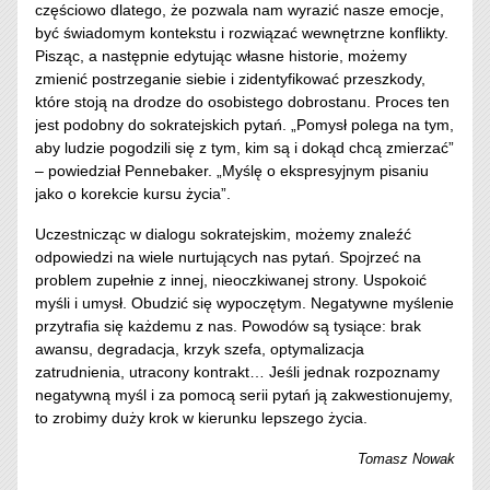
częściowo dlatego, że pozwala nam wyrazić nasze emocje,
być świadomym kontekstu i rozwiązać wewnętrzne konflikty.
Pisząc, a następnie edytując własne historie, możemy
zmienić postrzeganie siebie i zidentyfikować przeszkody,
które stoją na drodze do osobistego dobrostanu. Proces ten
jest podobny do sokratejskich pytań. „Pomysł polega na tym,
aby ludzie pogodzili się z tym, kim są i dokąd chcą zmierzać”
– powiedział Pennebaker. „Myślę o ekspresyjnym pisaniu
jako o korekcie kursu życia”.
Uczestnicząc w dialogu sokratejskim, możemy znaleźć
odpowiedzi na wiele nurtujących nas pytań. Spojrzeć na
problem zupełnie z innej, nieoczkiwanej strony. Uspokoić
myśli i umysł. Obudzić się wypoczętym. Negatywne myślenie
przytrafia się każdemu z nas. Powodów są tysiące: brak
awansu, degradacja, krzyk szefa, optymalizacja
zatrudnienia, utracony kontrakt… Jeśli jednak rozpoznamy
negatywną myśl i za pomocą serii pytań ją zakwestionujemy,
to zrobimy duży krok w kierunku lepszego życia.
Tomasz Nowak