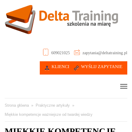
609021025
zapytania@deltatraining.pl
KLIENCI
WYŚLIJ ZAPYTANIE
Strona główna
»
Praktyczne artykuły
»
Miękkie kompetencje ważniejsze od twardej wiedzy
MIĘKKIE KOMPETENCJE