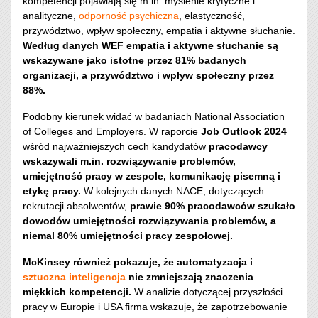
kompetencji pojawiają się m.in. myślenie krytyczne i
analityczne,
odporność psychiczna
, elastyczność,
przywództwo, wpływ społeczny, empatia i aktywne słuchanie.
Według danych WEF empatia i aktywne słuchanie są
wskazywane jako istotne przez 81% badanych
organizacji, a przywództwo i wpływ społeczny przez
88%.
Podobny kierunek widać w badaniach National Association
of Colleges and Employers. W raporcie
Job Outlook 2024
wśród najważniejszych cech kandydatów
pracodawcy
wskazywali m.in. rozwiązywanie problemów,
umiejętność pracy w zespole, komunikację pisemną i
etykę pracy.
W kolejnych danych NACE, dotyczących
rekrutacji absolwentów,
prawie 90% pracodawców szukało
dowodów umiejętności rozwiązywania problemów, a
niemal 80% umiejętności pracy zespołowej.
McKinsey również pokazuje, że automatyzacja i
sztuczna inteligencja
nie zmniejszają znaczenia
miękkich kompetencji.
W analizie dotyczącej przyszłości
pracy w Europie i USA firma wskazuje, że zapotrzebowanie