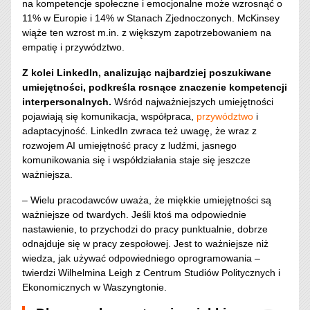
na kompetencje społeczne i emocjonalne może wzrosnąć o
11% w Europie i 14% w Stanach Zjednoczonych. McKinsey
wiąże ten wzrost m.in. z większym zapotrzebowaniem na
empatię
i przywództwo.
Z kolei LinkedIn, analizując najbardziej poszukiwane
umiejętności, podkreśla rosnące znaczenie kompetencji
interpersonalnych.
Wśród najważniejszych umiejętności
pojawiają się komunikacja, współpraca,
przywództwo
i
adaptacyjność. LinkedIn zwraca też uwagę, że wraz z
rozwojem AI umiejętność pracy z ludźmi, jasnego
komunikowania się i współdziałania staje się jeszcze
ważniejsza.
– Wielu pracodawców uważa, że ​​miękkie umiejętności są
ważniejsze od twardych. Jeśli ktoś ma odpowiednie
nastawienie, to przychodzi do pracy punktualnie, dobrze
odnajduje się w pracy zespołowej. Jest to ważniejsze niż
wiedza, jak używać odpowiedniego oprogramowania –
twierdzi Wilhelmina Leigh z Centrum Studiów Politycznych i
Ekonomicznych w Waszyngtonie.