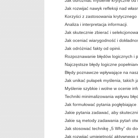
Jak odróżniać myślenie krytyczne od 
Jak rozwijać nawyk refleksji nad wła
Korzyści z zastosowania krytycznego 
Analiza i interpretacja informacji.
Jak skutecznie zbierać i selekcjonowa
Jak oceniać wiarygodność i dokładn
Jak odróżniać fakty od opinii.
Rozpoznawanie błędów logicznych i 
Najczęstsze błędy logiczne popełnian
Błędy poznawcze wpływające na nasz
Jak unikać pułapek myślenia, takich j
Myślenie szybkie i wolne w ocenie inf
Techniki minimalizowania wpływu bł
Jak formułować pytania pogłębiające
Jakie pytania zadawać, aby skuteczni
Jakie są metody zadawania pytań otwa
Jak stosować technikę „5 Why” do do
Jak rozwijać umiejętność aktywnego 