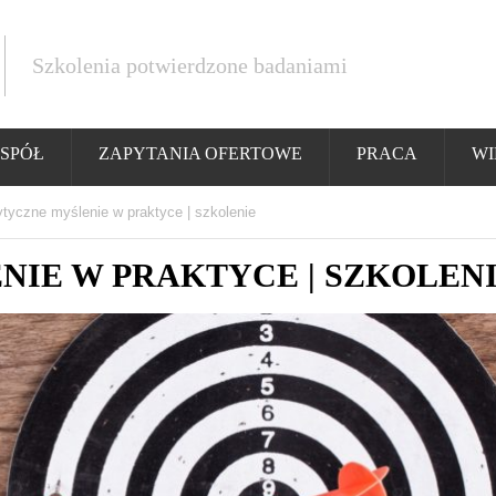
Szkolenia potwierdzone badaniami
SPÓŁ
ZAPYTANIA OFERTOWE
PRACA
WI
ytyczne myślenie w praktyce | szkolenie
IE W PRAKTYCE | SZKOLEN