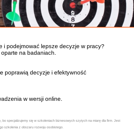
ie i podejmować lepsze decyzje w pracy?
 oparte na badaniach.
óre poprawią decyzje i efektywność
adzenia w wersji online.
, bo specjalizujemy się w szkoleniach biznesowych szytych na miarę dla firm. Jest
go szkolenia z obszaru rozwoju osobistego.