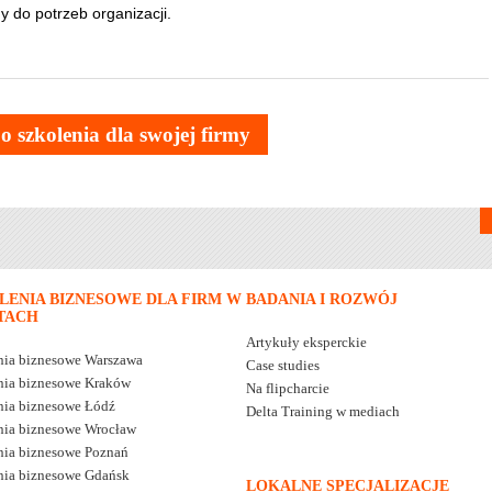
y do potrzeb organizacji.
o szkolenia dla swojej firmy
LENIA BIZNESOWE DLA FIRM W
BADANIA I ROZWÓJ
TACH
Artykuły eksperckie
nia biznesowe Warszawa
Case studies
nia biznesowe Kraków
Na flipcharcie
nia biznesowe Łódź
Delta Training w mediach
nia biznesowe Wrocław
nia biznesowe Poznań
nia biznesowe Gdańsk
LOKALNE SPECJALIZACJE