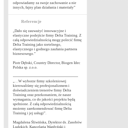
odpowiadamy za swoje zachowanie a nie
innych, fajny plan działania i materiały”
Referencje
„Dało się zauważyć innowacyjne i
elastyczne podejście firmy Delta Training. Z
całą odpowiedzialnością mogę polecić firmę
Delta Training jako rzetelnego,
elastycznego i godnego zaufania partnera
biznesowego.”
Piotr Dębski, Country Director, Biogen Idec
Polska sp. z.o.o.
---------------------------------------------------------
„…W wyborze firmy szkoleniowej
kierowaliśmy się profesjonalizmem i
doświadczeniem trenerów firmy Delta
Training oraz przekonaniem, że nasze
wymagania, co do jakości projektu będą
spełnione. Z całą odpowiedzialnością
możemy zarekomendować firmę Delta
Training i jej usługi”.
Magdalena Śliwińska, Dyrektor ds. Zasobów
Ludzkich, Kancelaria Wardyński i