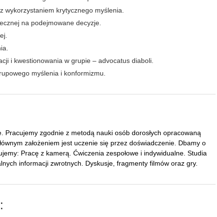
z wykorzystaniem krytycznego myślenia.
ołecznej na podejmowane decyzje.
ej.
ia.
acji i kwestionowania w grupie – advocatus diaboli.
grupowego myślenia i konformizmu.
ie. Pracujemy zgodnie z metodą nauki osób dorosłych opracowaną
 głównym założeniem jest uczenie się przez doświadczenie. Dbamy o
ujemy: Pracę z kamerą. Ćwiczenia zespołowe i indywidualne. Studia
nych informacji zwrotnych. Dyskusje, fragmenty filmów oraz gry.
: