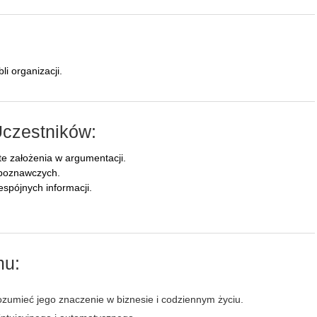
i organizacji.
Uczestników:
yte założenia w argumentacji.
i poznawczych.
spójnych informacji.
mu:
rozumieć jego znaczenie w biznesie i codziennym życiu.