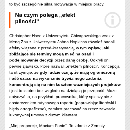
to być szczególnie silna motywacja w miejscu pracy.
Na czym polega „efekt
pilności”
Christopher Hsee z Uniwersytetu Chicagowskiego wraz z
Meng Zhu z Uniwersytetu Johna Hopkinsa również badali
efekty wiązane z przed-krastynacją, w tym
wpływ, jaki
zbliżające się terminy mogą mieć na osąd i
podejmowanie decyzji
przez daną osobę. Odkryli oni
pewne zjawisko, które nazwali „efektem pilności”. Koncepcja
ta utrzymuje, że
gdy ludzie czują, że mają ograniczoną
ilość czasu na wykonanie trywialnego zadania,
koncentrują się na nim kosztem ważniejszych projektów
i jest to istotne bez względu na dzielącą je przepaść. Może
dotyczyć to, na przykład, pracownika, który spieszy się z
dostarczeniem rutynowego raportu (poprawiając literówki i
błędy ortograficzne), zamiast pracować na rzecz zawarcia
lukratywnej umowy z dużym klientem.
„Miej proporcje, Mocium Panie”. To zdanie z Zemsty