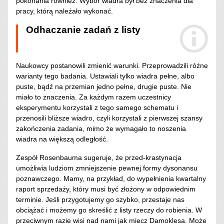
pokonania również. Wybór wiadra był bez znaczenia dla
pracy, którą należało wykonać.
Odhaczanie zadań z listy
Naukowcy postanowili zmienić warunki. Przeprowadzili różne
warianty tego badania. Ustawiali tylko wiadra pełne, albo
puste, bądź na przemian jedno pełne, drugie puste. Nie
miało to znaczenia. Za każdym razem uczestnicy
eksperymentu korzystali z tego samego schematu i
przenosili bliższe wiadro, czyli korzystali z pierwszej szansy
zakończenia zadania, mimo że wymagało to noszenia
wiadra na większą odległość.
Zespół Rosenbauma sugeruje, że przed-krastynacja
umożliwia ludziom zmniejszenie pewnej formy dysonansu
poznawczego. Mamy, na przykład, do wypełnienia kwartalny
raport sprzedaży, który musi być złożony w odpowiednim
terminie. Jeśli przygotujemy go szybko, przestaje nas
obciążać i możemy go skreślić z listy rzeczy do robienia. W
przeciwnym razie wisi nad nami jak miecz Damoklesa. Może