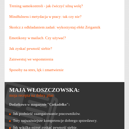
Trening samokontroli - jak ćwiczyć silną wolę?
Mindfulness i metydacja w pracy: tak czy nie?
Skończ z odkładaniem zadań: wykorzystaj efekt Zeigarnik
Emotikony w mailach. Czy używać?
Jak zyskać pewność siebie?
Zainwestuj we wspomnienia
Sposoby na stres, lęk i zmartwienie
MAJA WŁOSZCZOWSKA:
moja recepta na dobry plan
Dodatkowo w magazynie "Czekadełko":
Jak podnieść zaangażowanie pracowników.
Trzy najważniejsze kompetencje dobrego sprzedawcy.
Jak w kilka minut zyskać pewność siebie.