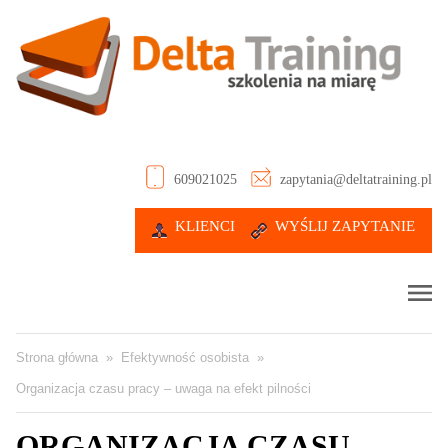
609021025
zapytania@deltatraining.pl
KLIENCI
WYŚLIJ ZAPYTANIE
Strona główna
»
Efektywność osobista
»
Organizacja czasu pracy – uwaga na efekt pilności
ORGANIZACJA CZASU