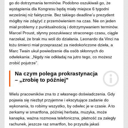
go do dotrzymania terminów. Podobno oszukiwali go, że
wystąpienia dla Kongresu będą miały miejsce 6 tygodni
wcześniej niż faktycznie. Bez takiego deadline’u prezydent
mógłby nie zdążyć z przemówieniem na czas. Nie on jeden
miał problemy z punktualnością i dotrzymywaniem terminów.
Marcel Proust, słynny poszukiwacz straconego czasu, ciągle
narzekał, że brak mu woli do działania. Leonardo da Vinci na
łożu śmierci miał przepraszać za niedokończone dzieła, a
Marc Twain ukuł powiedzenie dla osób skłonnych do
odwlekania: „Nigdy nie odkładaj na jutro tego, co możesz
zrobić pojutrze”.
Na czym polega prokrastynacja
– „zrobię to później”
Wielu pracowników zna to z własnego doświadczenia. Gdy
pojawia się niezbyt przyjemne i ekscytujące zadanie do
wykonania, to robimy wszystko, by odwlec je w czasie. A to
zerkamy w smartfona, później herbata, muzyka, może
kanapka, ważna rozmowa telefoniczna, płatność za zaległy
rachunek, jeszcze raz smartfon, bo przyszła jakaś