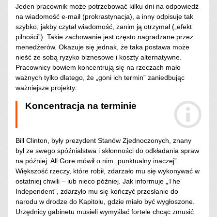
Jeden pracownik może potrzebować kilku dni na odpowiedź
na wiadomość e-mail (prokrastynacja), a inny odpisuje tak
szybko, jakby czytał wiadomość, zanim ją otrzymał („efekt
pilności”). Takie zachowanie jest często nagradzane przez
menedżerów. Okazuje się jednak, że taka postawa może
nieść ze sobą ryzyko biznesowe i koszty alternatywne.
Pracownicy bowiem koncentrują się na rzeczach mało
ważnych tylko dlatego, że „goni ich termin” zaniedbując
ważniejsze projekty.
Koncentracja na terminie
Bill Clinton, były prezydent Stanów Zjednoczonych, znany
był ze swego spóźnialstwa i skłonności do odkładania spraw
na później. All Gore mówił o nim „punktualny inaczej”.
Większość rzeczy, które robił, zdarzało mu się wykonywać w
ostatniej chwili – lub nieco później. Jak informuje „The
Independent”, zdarzyło mu się kończyć przesłanie do
narodu w drodze do Kapitolu, gdzie miało być wygłoszone.
Urzędnicy gabinetu musieli wymyślać fortele chcąc zmusić