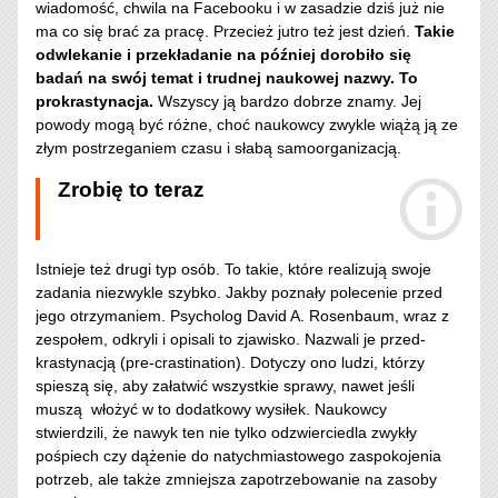
wiadomość, chwila na Facebooku i w zasadzie dziś już nie
ma co się brać za pracę. Przecież jutro też jest dzień.
Takie
odwlekanie i przekładanie na później dorobiło się
badań na swój temat i trudnej naukowej nazwy. To
prokrastynacja.
Wszyscy ją bardzo dobrze znamy. Jej
powody mogą być różne, choć naukowcy zwykle wiążą ją ze
złym postrzeganiem czasu i słabą samoorganizacją.
Zrobię to teraz
Istnieje też drugi typ osób. To takie, które realizują swoje
zadania niezwykle szybko. Jakby poznały polecenie przed
jego otrzymaniem. Psycholog David A. Rosenbaum, wraz z
zespołem, odkryli i opisali to zjawisko. Nazwali je przed-
krastynacją (pre-crastination). Dotyczy ono ludzi, którzy
spieszą się, aby załatwić wszystkie sprawy, nawet jeśli
muszą włożyć w to dodatkowy wysiłek. Naukowcy
stwierdzili, że nawyk ten nie tylko odzwierciedla zwykły
pośpiech czy dążenie do natychmiastowego zaspokojenia
potrzeb, ale także zmniejsza zapotrzebowanie na zasoby