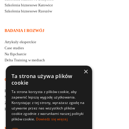
Szkolenia biznesowe Katowice
Szkolenia biznesowe Rzeszów
BADANIA I ROZWÓJ
Artykuły eksperckie
Case studies
Na flipcharcie
Delta Training w mediach
×
Ta strona używa plików
O DELTA TRAINING
cookie
Firma szkoleniowa Delta Training
Ta strona korzysta z plików cookie, aby
zapewnić lepszą wygodę użytkowania.
Styl i filozofia prowadzenia szkoleń
Korzystając z tej strony, wyrażasz zgodę na
Zapytaj o ofertę szkoleniową
używanie przez nas wszystkich plików
Kontakt
cookie zgodnie z warunkami naszej polityki
plików cookie.
Dowiedz się więcej
LOKALNE SPECJALIZACJE SZKOLENIOWE