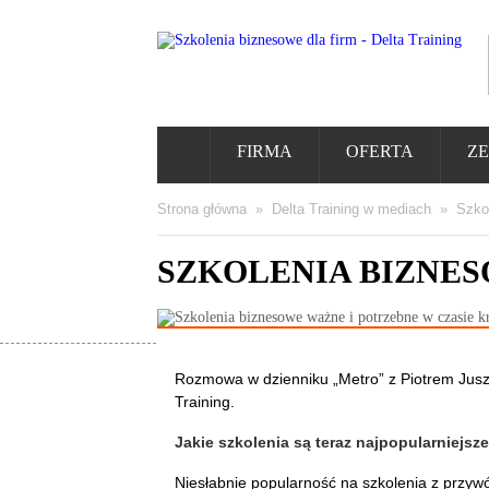
FIRMA
OFERTA
ZE
Strona główna
»
Delta Training w mediach
»
Szko
SZKOLENIA BIZNES
Rozmowa w dzienniku „Metro” z Piotrem Jusz
Training.
Jakie szkolenia są teraz najpopularniejs
Niesłabnie popularność na szkolenia z przyw