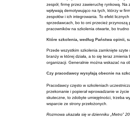
zespół, firmę przez zawieruchę rynkową. Na 
wpływają demotywująco na tych, którzy w fir
zespołów i ich integrowania. To efekt licznych
sprzedawcach, bo to oni przecież przynoszą 
pracowników na szkolenia otwarte, bo trudno 
Które szkolenia, według Państwa opinii, s
Przede wszystkim szkolenia zamknięte szyte n
branży w której działa, a to się teraz zmieni
organizacji. Generalnie można wskazać na o
Czy pracodawcy wysyłają obecnie na szko
Pracodawcy często w szkoleniach uczestnicz
przekonanie i popierał wprowadzanie w życi
skuteczne, to zdobyte umiejętności, trzeba w
wsparcie ze strony przełożonych.
Rozmowa ukazała się w dzienniku „Metro” 20 