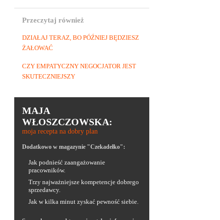
Przeczytaj również
DZIAŁAJ TERAZ, BO PÓŹNIEJ BĘDZIESZ
ŻAŁOWAĆ
CZY EMPATYCZNY NEGOCJATOR JEST
SKUTECZNIEJSZY
MAJA
WŁOSZCZOWSKA:
moja recepta na dobry plan
Dodatkowo w magazynie "Czekadełko":
Jak podnieść zaangażowanie
pracowników.
Trzy najważniejsze kompetencje dobrego
sprzedawcy.
Jak w kilka minut zyskać pewność siebie.