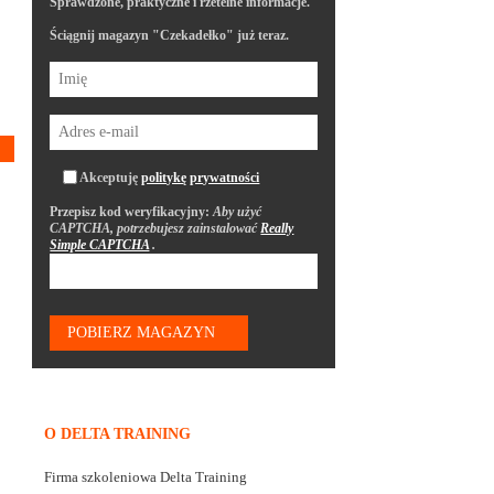
Sprawdzone, praktyczne i rzetelne informacje.
Ściągnij magazyn "Czekadełko" już teraz.
Akceptuję
politykę prywatności
Przepisz kod weryfikacyjny:
Aby użyć
CAPTCHA, potrzebujesz zainstalować
Really
Simple CAPTCHA
.
O DELTA TRAINING
Firma szkoleniowa Delta Training