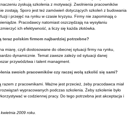
znaczeniu zyskują szkolenia z motywacji. Zwolnienia pracowników
mie zostają. Sporo jest też zamówień dotyczących szkoleń z budowania
 fuzji i przejęć na rynku w czasie kryzysu. Firmy nie zapominają o
pieniądze. Pracodawcy natomiast oszczędzają na wysyłaniu
zmierzyć ich efektywność, a liczy się każda złotówka.
ą teraz polskim firmom najbardziej potrzebne?
a miarę, czyli dostosowane do obecnej sytuacji firmy na rynku,
a bardzo dynamicznie. Temat zawsze zależy od sytuacji danej
bszar przywództwa i talent managment.
lenia swoich pracowników czy raczej wolą szkolić się sami?
ą razem z pracownikami. Ważne jest przecież, żeby pracodawca miał
e rozwiązań wypracowanych podczas szkolenia. Żeby szkolenie było
ykorzystywać w codziennej pracy. Do tego potrzebna jest akceptacja i
kwietnia 2009 roku.