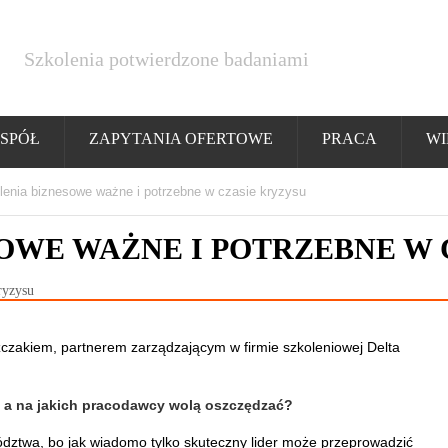
Szkolenia potwierdzone badaniami
SPÓŁ
ZAPYTANIA OFERTOWE
PRACA
WI
lenia biznesowe ważne i potrzebne w czasie kryzysu
OWE WAŻNE I POTRZEBNE W 
czakiem, partnerem zarządzającym w firmie szkoleniowej Delta
ze a na jakich pracodawcy wolą oszczędzać?
ództwa, bo jak wiadomo tylko skuteczny lider może przeprowadzić