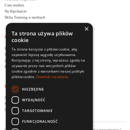
Case studies
Na flipcharcie
Delta Training w mediach
×
Ta strona używa plików
O DELTA TRAINING
cookie
Firma szkoleniowa Delta Training
Ta strona korzysta z plików cookie, aby
Styl i filozofia prowadzenia szkoleń
zapewnić lepszą wygodę użytkowania.
Korzystając z tej strony, wyrażasz zgodę na
Zapytaj o ofertę szkoleniową
używanie przez nas wszystkich plików
Kontakt
cookie zgodnie z warunkami naszej polityki
plików cookie.
Dowiedz się więcej
LOKALNE SPECJALIZACJE SZKOLENIOWE
NIEZBĘDNE
Szkolenia menedżerskie dla firm w Poznaniu
WYDAJNOŚĆ
Szkolenia sprzedażowe dla firm we Wrocławiu
Szkolenia sprzedażowe dla firm w Łodzi
TARGETOWANIE
FUNKCJONALNOŚĆ
Wszelkie prawa zastrzeżone © Delta Training |
Polityka prywatności
|