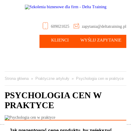
609021025
zapytania@deltatraining.pl
KLIENCI
WYŚLIJ ZAPYTANIE
Strona główna
»
Praktyczne artykuły
»
Psychologia cen w praktyce
PSYCHOLOGIA CEN W
PRAKTYCE
Jak prezentować cenę produktu, by zwiększyć