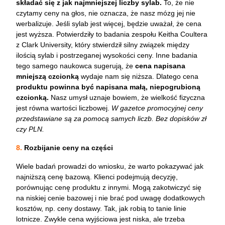
składać się z jak najmniejszej liczby sylab.
To, że nie
czytamy ceny na głos, nie oznacza, że nasz mózg jej nie
werbalizuje. Jeśli sylab jest więcej, będzie uważał, że cena
jest wyższa. Potwierdziły to badania zespołu Keitha Coultera
z Clark University, który stwierdził silny związek między
ilością sylab i postrzeganej wysokości ceny. Inne badania
tego samego naukowca sugerują, że
cena napisana
mniejszą czcionką
wydaje nam się niższa. Dlatego cena
produktu powinna być napisana małą, niepogrubioną
czcionką.
Nasz umysł uznaje bowiem, że wielkość fizyczna
jest równa wartości liczbowej.
W gazetce promocyjnej ceny
przedstawiane są za pomocą samych liczb. Bez dopisków zł
czy PLN.
8.
Rozbijanie ceny na części
Wiele badań prowadzi do wniosku, że warto pokazywać jak
najniższą cenę bazową. Klienci podejmują decyzję,
porównując cenę produktu z innymi. Mogą zakotwiczyć się
na niskiej cenie bazowej i nie brać pod uwagę dodatkowych
kosztów, np. ceny dostawy. Tak, jak robią to tanie linie
lotnicze. Zwykle cena wyjściowa jest niska, ale trzeba