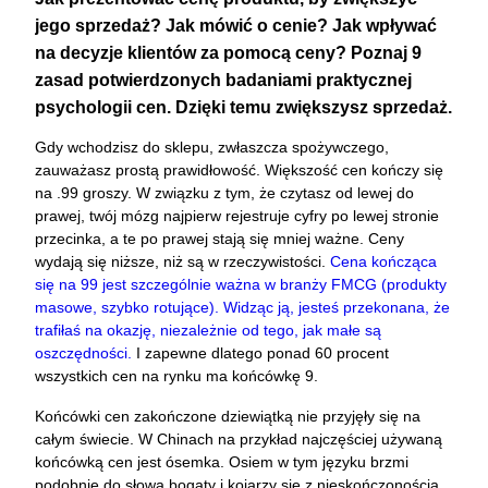
jego sprzedaż? Jak mówić o cenie? Jak wpływać
na decyzje klientów za pomocą ceny? Poznaj 9
zasad potwierdzonych badaniami praktycznej
psychologii cen. Dzięki temu zwiększysz sprzedaż.
Gdy wchodzisz do sklepu, zwłaszcza spożywczego,
zauważasz prostą prawidłowość. Większość cen kończy się
na .99 groszy. W związku z tym, że czytasz od lewej do
prawej, twój mózg najpierw rejestruje cyfry po lewej stronie
przecinka, a te po prawej stają się mniej ważne. Ceny
wydają się niższe, niż są w rzeczywistości.
Cena kończąca
się na 99 jest szczególnie ważna w branży FMCG (produkty
masowe, szybko rotujące). Widząc ją, jesteś przekonana, że
trafiłaś na okazję, niezależnie od tego, jak małe są
oszczędności.
I zapewne dlatego ponad 60 procent
wszystkich cen na rynku ma końcówkę 9.
Końcówki cen zakończone dziewiątką nie przyjęły się na
całym świecie. W Chinach na przykład najczęściej używaną
końcówką cen jest ósemka. Osiem w tym języku brzmi
podobnie do słowa bogaty i kojarzy się z nieskończonością.