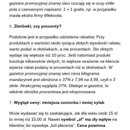
gazetce promocyjnej znanej sieci rzucają się w oczy żółte
pola z czerwonymi napisami: 1 + 1 gratis, np. w przypadku
masła ekstra firmy Mlekovita.
6.
Złotówki, czy procenty?
Podobnie jest w przypadku udzielania rabatów. Przy
produktach o wartości około tysiąca złotych wysokość rabatu
warto podać w złotówkach, a nie procentach. Sto złotych
wydaje się większe niż 10 proc. Jeśli natomiast produkt
kosztuje kilkanaście złotych, to większe wrażenie na kliencie
wywrze rabat podany w procentach niż w złotówkach.
W
gazetce promocyjnej znanej sieci cena kilograma
mandarynek jest obniżona o 37% z 7,99 na 4,99, czyli o 3
złote. Atrakcyjniej wygląda 37%. Dlatego w gazetce, to
właśnie obniżka procentowa jest eksponowana.
7.
Wygląd ceny: mniejsza czcionka i mniej sylab
Może wydawać się to zaskakujące, ale dla wielu osób 15 zł
to mniej niż 15,00 zł. Nawet
symbol „zł” ma zły wpływ
na
klientów, bo wywołuje „ból płacenia”.
Cena powinna