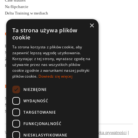
Case studies
Na flipcharcie
Delta Training w mediach
×
Ta strona używa plików
O DELTA TRAINING
cookie
Firma szkoleniowa Delta Training
Ta strona korzysta z plików cookie, aby
Styl i filozofia prowadzenia szkoleń
zapewnić lepszą wygodę użytkowania.
Korzystając z tej strony, wyrażasz zgodę na
Zapytaj o ofertę szkoleniową
używanie przez nas wszystkich plików
Kontakt
cookie zgodnie z warunkami naszej polityki
plików cookie.
Dowiedz się więcej
LOKALNE SPECJALIZACJE SZKOLENIOWE
NIEZBĘDNE
Szkolenia menedżerskie dla firm w Poznaniu
WYDAJNOŚĆ
Szkolenia sprzedażowe dla firm we Wrocławiu
Szkolenia sprzedażowe dla firm w Łodzi
TARGETOWANIE
FUNKCJONALNOŚĆ
Wszelkie prawa zastrzeżone © Delta Training |
Polityka prywatności
|
NIESKLASYFIKOWANE