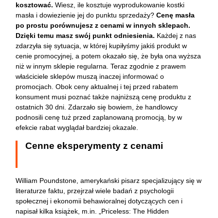
kosztować.
Wiesz, ile kosztuje wyprodukowanie kostki
masła i dowiezienie jej do punktu sprzedaży?
Cenę masła
po prostu porównujesz z cenami w innych sklepach.
Dzięki temu masz swój punkt odniesienia.
Każdej z nas
zdarzyła się sytuacja, w której kupiłyśmy jakiś produkt w
cenie promocyjnej, a potem okazało się, że była ona wyższa
niż w innym sklepie regularna. Teraz zgodnie z prawem
właściciele sklepów muszą inaczej informować o
promocjach. Obok ceny aktualnej i tej przed rabatem
konsument musi poznać także najniższą cenę produktu z
ostatnich 30 dni. Zdarzało się bowiem, że handlowcy
podnosili cenę tuż przed zaplanowaną promocją, by w
efekcie rabat wyglądał bardziej okazale.
Cenne eksperymenty z cenami
William Poundstone, amerykański pisarz specjalizujący się w
literaturze faktu, przejrzał wiele badań z psychologii
społecznej i ekonomii behawioralnej dotyczących cen i
napisał kilka książek, m.in. „Priceless: The Hidden