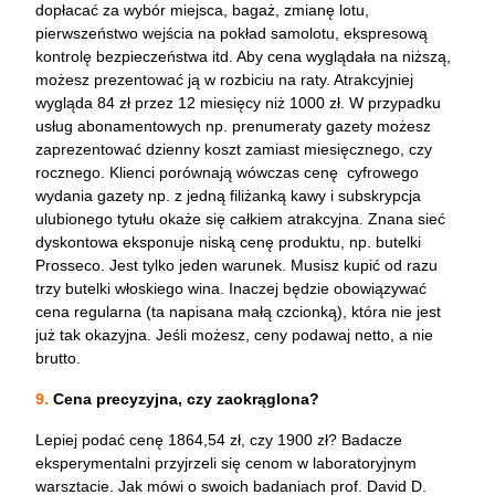
dopłacać za wybór miejsca, bagaż, zmianę lotu,
pierwszeństwo wejścia na pokład samolotu, ekspresową
kontrolę bezpieczeństwa itd. Aby cena wyglądała na niższą,
możesz prezentować ją w rozbiciu na raty. Atrakcyjniej
wygląda 84 zł przez 12 miesięcy niż 1000 zł. W przypadku
usług abonamentowych np. prenumeraty gazety możesz
zaprezentować dzienny koszt zamiast miesięcznego, czy
rocznego. Klienci porównają wówczas cenę cyfrowego
wydania gazety np. z jedną filiżanką kawy i subskrypcja
ulubionego tytułu okaże się całkiem atrakcyjna. Znana sieć
dyskontowa eksponuje niską cenę produktu, np. butelki
Prosseco. Jest tylko jeden warunek. Musisz kupić od razu
trzy butelki włoskiego wina. Inaczej będzie obowiązywać
cena regularna (ta napisana małą czcionką), która nie jest
już tak okazyjna. Jeśli możesz, ceny podawaj netto, a nie
brutto.
9.
Cena precyzyjna, czy zaokrąglona?
Lepiej podać cenę 1864,54 zł, czy 1900 zł? Badacze
eksperymentalni przyjrzeli się cenom w laboratoryjnym
warsztacie. Jak mówi o swoich badaniach prof. David D.