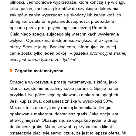
pilności. Jednodniowe wyprzedaże, które kończą się w ciągu
kilku godzin, zachęcają klientów do szybkiego dokonania
zakupów, zanim wyprzedaż się skończy lub zanim ktoś ich
ubiegnie. Działa tu reguła niedostępności, przebadana i
opisana przez prof. psychologii społecznej Roberta
Cialdiniego specjalizującego się w technikach wywierania
wpływu. Ograniczona dostępność zwiększa atrakcyjność
oferty. Stosuje ją np. Booking.com, informując, że „w tej
cenie został tylko jeden pokój”.
A gazetka promocyjna znanej
sieci jest ważna tylko przez tydzień.
5.
Zagadka matematyczna
Strategia wykorzystuje prostą matematykę, z którą, jako
klienci, często nie potrafimy sobie poradzić. Spójrz na ten
przykład. Na półce stoją opakowania makaronu spaghetti.
Jeśli kupisz dwa, dostaniesz zniżkę w wysokości 50%.
Możesz też zobaczyć inny rodzaj komunikatu. Drugie
opakowanie makaronu dostaniesz gratis. Jaka opcja jest
atrakcyjniejsza?
Okazuje się, że opcja kup jeden a drugi
dostaniesz gratis. Mimo, że w obu przypadkach klient
ostatecznie płaci tyle samo, czuje, że jest to lepsza oferta.
W