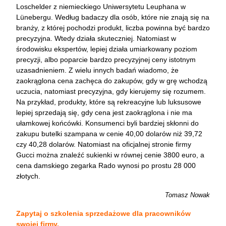
Loschelder z niemieckiego Uniwersytetu Leuphana w
Lünebergu. Według badaczy dla osób, które nie znają się na
branży, z której pochodzi produkt, liczba powinna być bardzo
precyzyjna. Wtedy działa skuteczniej. Natomiast w
środowisku ekspertów, lepiej działa umiarkowany poziom
precyzji, albo poparcie bardzo precyzyjnej ceny istotnym
uzasadnieniem. Z wielu innych badań wiadomo, że
zaokrąglona cena zachęca do zakupów, gdy w grę wchodzą
uczucia, natomiast precyzyjna, gdy kierujemy się rozumem.
Na przykład, produkty, które są rekreacyjne lub luksusowe
lepiej sprzedają się, gdy cena jest zaokrąglona i nie ma
ułamkowej końcówki. Konsumenci byli bardziej skłonni do
zakupu butelki szampana w cenie 40,00 dolarów niż 39,72
czy 40,28 dolarów. Natomiast na oficjalnej stronie firmy
Gucci można znaleźć sukienki w równej cenie 3800 euro, a
cena damskiego zegarka Rado wynosi po prostu 28 000
złotych.
Tomasz Nowak
Zapytaj o szkolenia sprzedażowe dla pracowników
swojej firmy.