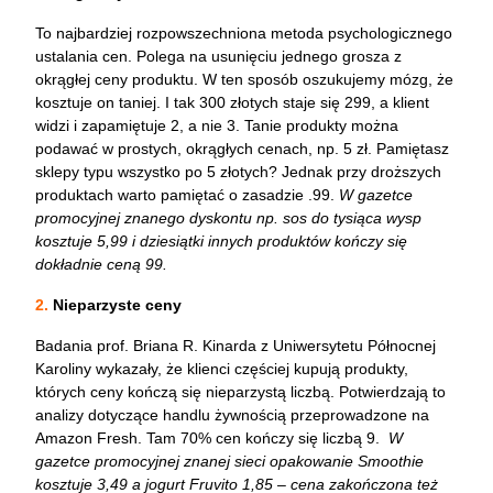
To najbardziej rozpowszechniona metoda psychologicznego
ustalania cen. Polega na usunięciu jednego grosza z
okrągłej ceny produktu. W ten sposób oszukujemy mózg, że
kosztuje on taniej. I tak 300 złotych staje się 299, a klient
widzi i zapamiętuje 2, a nie 3. Tanie produkty można
podawać w prostych, okrągłych cenach, np. 5 zł. Pamiętasz
sklepy typu wszystko po 5 złotych? Jednak przy droższych
produktach warto pamiętać o zasadzie .99.
W gazetce
promocyjnej znanego dyskontu np. sos do tysiąca wysp
kosztuje 5,99 i dziesiątki innych produktów kończy się
dokładnie ceną 99.
2.
Nieparzyste ceny
Badania prof. Briana R. Kinarda z Uniwersytetu Północnej
Karoliny wykazały, że klienci częściej kupują produkty,
których ceny kończą się nieparzystą liczbą. Potwierdzają to
analizy dotyczące handlu żywnością przeprowadzone na
Amazon Fresh. Tam 70% cen kończy się liczbą 9.
W
gazetce promocyjnej znanej sieci opakowanie Smoothie
kosztuje 3,49 a jogurt Fruvito 1,85 – cena zakończona też